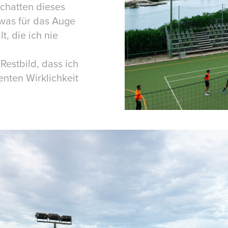
Schatten dieses
 was für das Auge
t, die ich nie
estbild, dass ich
enten Wirklichkeit